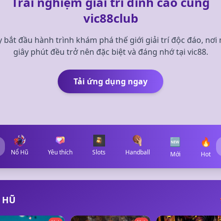
Trải nghiệm giải trí đỉnh cao cùng
vic88club
 bắt đầu hành trình khám phá thế giới giải trí độc đáo, nơi
giây phút đều trở nên đặc biệt và đáng nhớ tại vic88.
Tải ứng dụng ngay
🆕
🔥
←
Nổ Hũ
Yêu thích
Slots
Handball
Mới
Hot
 HŨ