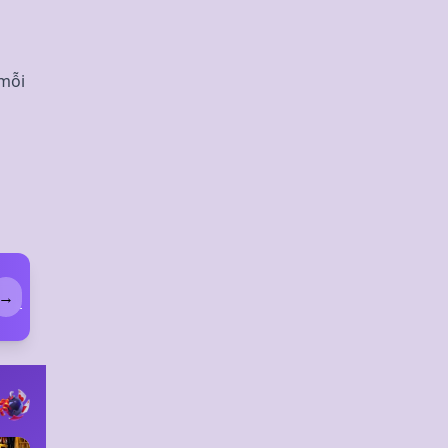
 mỗi
🃏
⚽
→
Thẻ bài
Thể thao