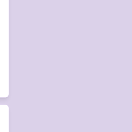
h
a
i