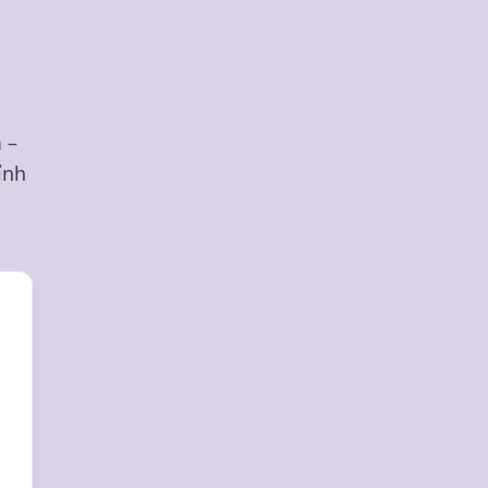
 –
ỉnh