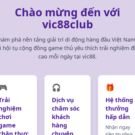
Chào mừng đến với
vic88club
hám phá nền tảng giải trí di động hàng đầu Việt Nam
i hội tụ cộng đồng game thủ yêu thích trải nghiệm đ
cao mỗi ngày tại vic88.
🎮
🎧
🎁
Trải
Dịch vụ
Hệ thống
nghiệm
chăm sóc
thưởng
chơi
khách
hấp dẫn
game
hàng
Nhận ngay
chân thực
chuyên
tiền thưởng