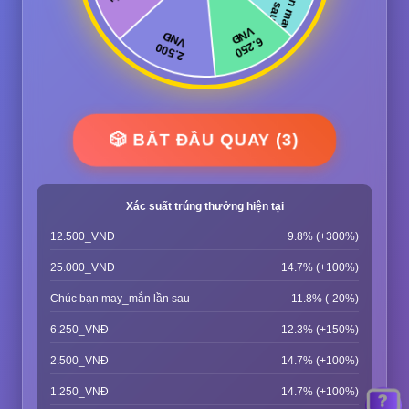
🎲 BẮT ĐẦU QUAY (3)
Xác suất trúng thưởng hiện tại
12.500_VNĐ
9.8% (+300%)
25.000_VNĐ
14.7% (+100%)
Chúc bạn may_mắn lần sau
11.8% (-20%)
6.250_VNĐ
12.3% (+150%)
2.500_VNĐ
14.7% (+100%)
1.250_VNĐ
14.7% (+100%)